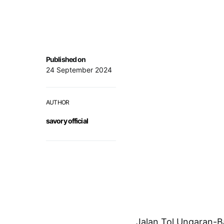
Published on
24 September 2024
AUTHOR
savory official
Jalan Tol Ungaran-B