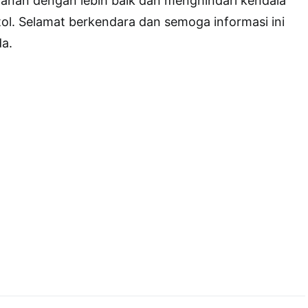
anan dengan lebih baik dan menghindari kendala
tol. Selamat berkendara dan semoga informasi ini
a.