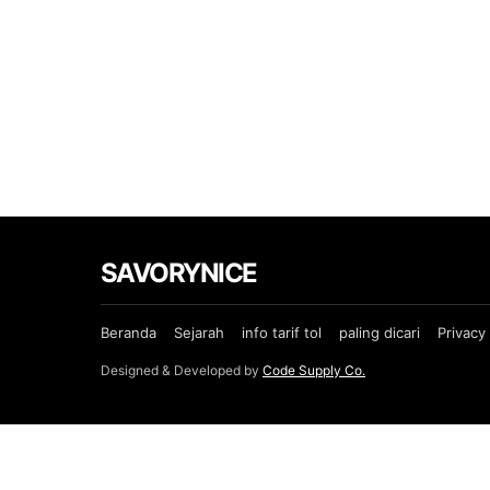
SAVORYNICE
Beranda
Sejarah
info tarif tol
paling dicari
Privacy 
Designed & Developed by
Code Supply Co.