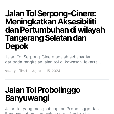
Jalan Tol Serpong-Cinere:
Meningkatkan Aksesibiliti
dan Pertumbuhan di wilayah
Tangerang Selatan dan
Depok
Jalan Tol Serpong-Cinere adalah sebahagian
daripada rangkaian jalan tol di kawasan Jakarta…
savory official
Agustus 15, 2024
Jalan Tol Probolinggo
Banyuwangi
Jalan tol yang menghubungkan Probolinggo dan
Banyuwangi menjadi salah satu infrastruktur