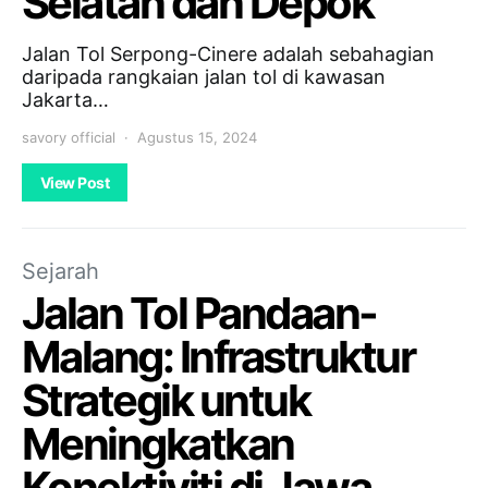
Selatan dan Depok
Jalan Tol Serpong-Cinere adalah sebahagian
daripada rangkaian jalan tol di kawasan
Jakarta…
savory official
Agustus 15, 2024
View Post
Sejarah
Jalan Tol Pandaan-
Malang: Infrastruktur
Strategik untuk
Meningkatkan
Konektiviti di Jawa